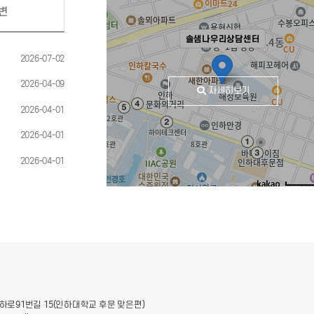
변
솔샘나우리상담센터
2026-07-02
2026-04-09
자세히보기
2026-04-01
2026-04-01
2026-04-01
로드뷰
길찾기
지도 크
주소
인천 미추홀구 인하로91번길 15
전화
032-872-2731
주변 지하철
 인하로91번길 15(인하대학교 후문 맞은편)
인하대역