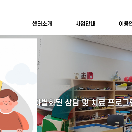
센터소개
사업안내
이용
인사말
개별상담
이용
설립목적
집단상담
이용
기관연혁
심리평가
바우
기관현황
상담사소개
둘러보기
오시는길
전문적이고 차별화된 상담 및 치료 프로그