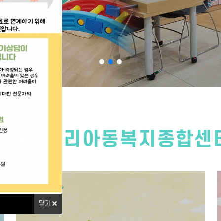
솔샘나우리아동복지종합센
닫기