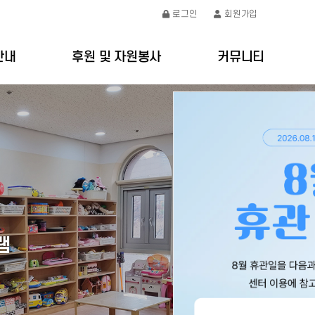
로그인
회원가입
안내
후원 및 자원봉사
커뮤니티
절차
후원안내
공지사항
요금
자원봉사안내
갤러리
처
온라인문의
램